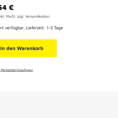
er Preis:
54 €
nkl. MwSt. zzgl. Versandkosten
rt verfügbar, Lieferzeit: 1-3 Tage
In den Warenkorb
Merkzettel hinzufügen