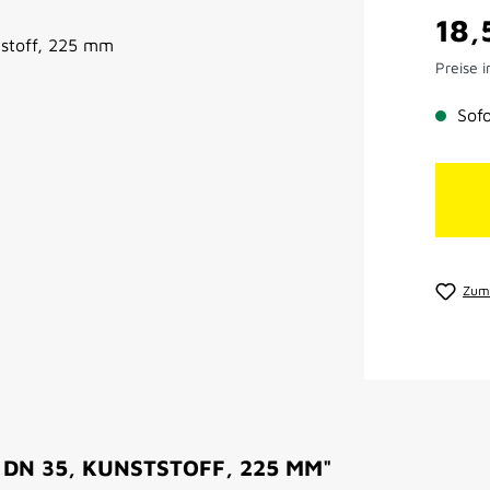
Regulär
18,
Preise i
Sofo
Zum 
DN 35, KUNSTSTOFF, 225 MM"