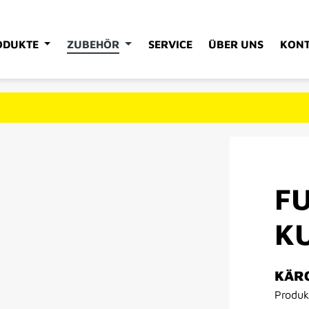
ODUKTE
ZUBEHÖR
SERVICE
ÜBER UNS
KON
FU
K
KÄR
Produ