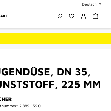
Deutsch
Du hast 0 Produkte
Warenk
TAKT
GENDÜSE, DN 35,
UNSTSTOFF, 225 MM
CHER
ktnummer:
2.889-159.0