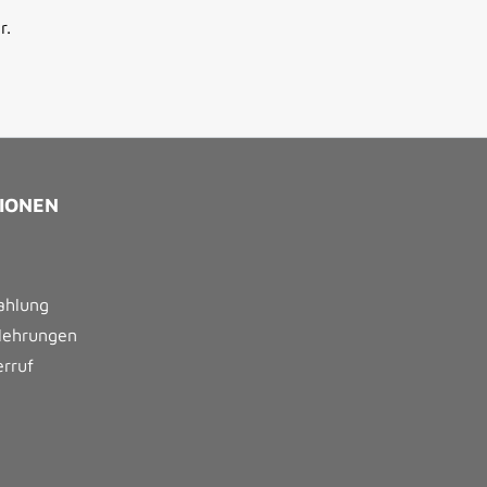
r.
IONEN
ahlung
lehrungen
erruf