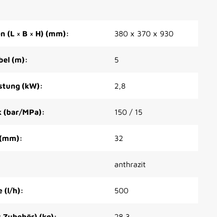
 (L × B × H) (mm):
380 x 370 x 930
bel (m):
5
stung (kW):
2,8
k (bar/MPa):
150 / 15
 (mm):
32
anthrazit
(l/h):
500
 Zubehör) (kg):
28,3