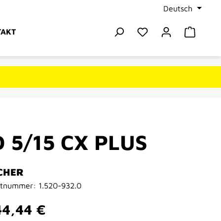
Deutsch
Du hast 0 Produkte
Warenk
TAKT
 5/15 CX PLUS
CHER
ktnummer:
1.520-932.0
er Preis:
44,44 €