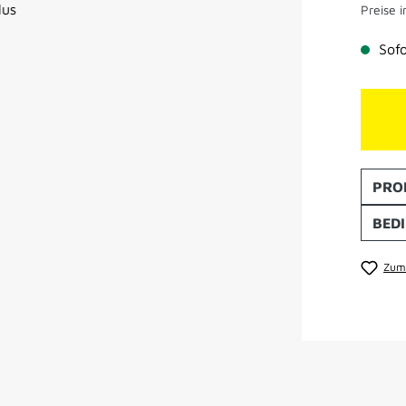
Preise i
Sofo
PRO
BED
Zum 