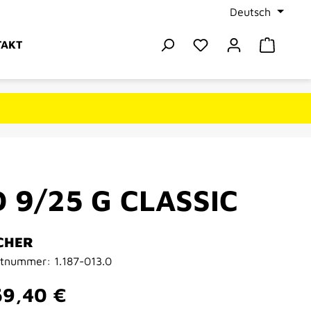
Deutsch
Du hast 0 Produkte
Warenk
TAKT
 9/25 G CLASSIC
CHER
ktnummer:
1.187-013.0
er Preis:
59,40 €