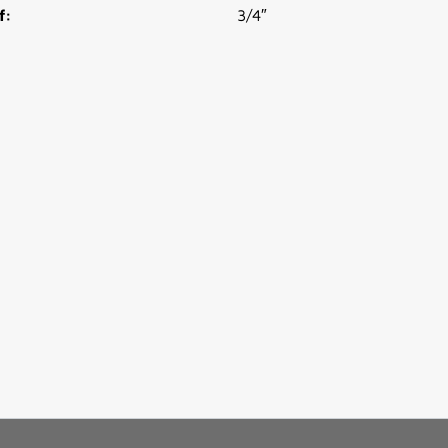
f:
3/4″