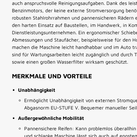
auch anspruchsvolle Reinigungsaufgaben. Dank des lei
Benzinmotors, der keine externe Stromversorgung benöt
robusten Stahlrohrrahmen und pannensicheren Rädern ei
den harten Einsatz auf Baustellen, im Handwerk, in K
Dienstleistungsunternehmen. Ein ergonomischer Schiebe
Abmessungen und Staufächer, beispielsweise für den H
machen die Maschine leicht handhabbar und im Auto tr
sind für Wartungsarbeiten leicht zugänglich und durch 
sowie einen großen Wasserfilter wirksam geschützt.
MERKMALE UND VORTEILE
Unabhängigkeit
Ermöglicht Unabhängigkeit von externen Stromque
Abgasnorm EU-STUFE V. Bequemer manueller Seilz
Außergewöhnliche Mobilität
Pannensichere Reifen: Kann problemlos überallhin
und schlanke Maschine lässt sich auch auf engstem