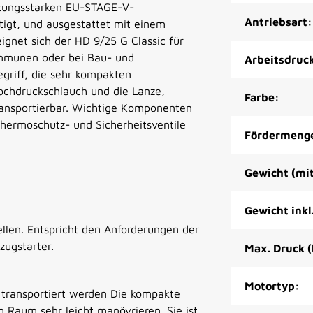
stungsstarken EU-STAGE-V-
Antriebsart:
igt, und ausgestattet mit einem
gnet sich der HD 9/25 G Classic für
ommunen oder bei Bau- und
Arbeitsdruc
griff, die sehr kompakten
ochdruckschlauch und die Lanze,
Farbe:
ansportierbar. Wichtige Komponenten
Thermoschutz- und Sicherheitsventile
Fördermenge 
Gewicht (mit
Gewicht inkl
llen. Entspricht den Anforderungen der
ugstarter.
Max. Druck 
Motortyp:
 transportiert werden Die kompakte
 Raum sehr leicht manövrieren. Sie ist