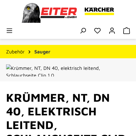
Zum Hauptinhalt springen
Du hast 0 Prod
Wa
Zubehör
Sauger
Bildergalerie überspringen
KRÜMMER, NT, DN
40, ELEKTRISCH
LEITEND,