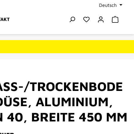
Deutsch
Du hast 0 Produkte
Warenk
TAKT
ASS-/TROCKENBODE
DÜSE, ALUMINIUM,
 40, BREITE 450 MM