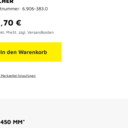
CHER
ktnummer:
6.906-383.0
er Preis:
,70 €
nkl. MwSt. zzgl. Versandkosten
In den Warenkorb
Merkzettel hinzufügen
 450 MM"