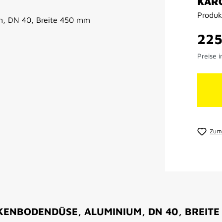
KÄR
Produ
Regulär
225
Preise i
Zum 
ENBODENDÜSE, ALUMINIUM, DN 40, BREITE