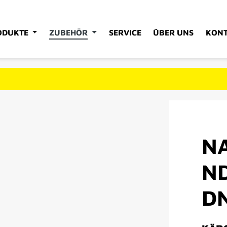
ODUKTE
ZUBEHÖR
SERVICE
ÜBER UNS
KON
N
N
DN