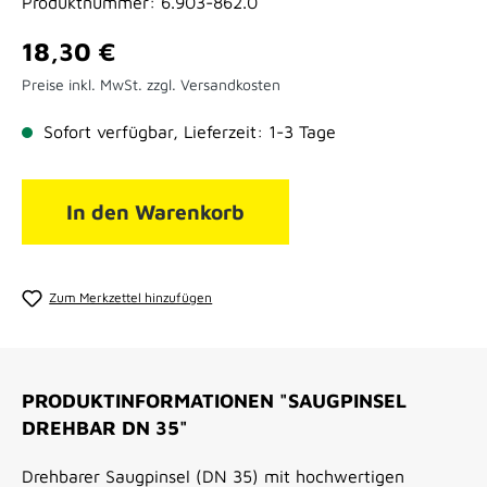
Produktnummer:
6.903-862.0
Regulärer Preis:
18,30 €
Preise inkl. MwSt. zzgl. Versandkosten
Sofort verfügbar, Lieferzeit: 1-3 Tage
In den Warenkorb
Zum Merkzettel hinzufügen
PRODUKTINFORMATIONEN "SAUGPINSEL
DREHBAR DN 35"
Drehbarer Saugpinsel (DN 35) mit hochwertigen