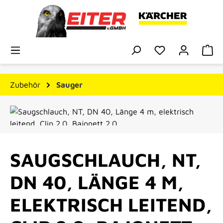
Zum Hauptinhalt springen
Du hast 0 Prod
Wa
Zubehör
Sauger
Bildergalerie überspringen
SAUGSCHLAUCH, NT,
DN 40, LÄNGE 4 M,
ELEKTRISCH LEITEND,