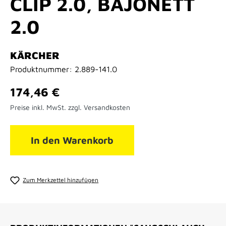
CLIP 2.0, BAJONETT
2.0
KÄRCHER
Produktnummer:
2.889-141.0
Regulärer Preis:
174,46 €
Preise inkl. MwSt. zzgl. Versandkosten
In den Warenkorb
Zum Merkzettel hinzufügen