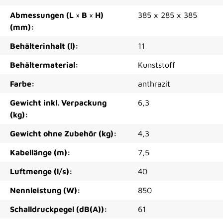
Abmessungen (L × B × H)
385 x 285 x 385
(mm):
Behälterinhalt (l):
11
Behältermaterial:
Kunststoff
Farbe:
anthrazit
Gewicht inkl. Verpackung
6,3
(kg):
Gewicht ohne Zubehör (kg):
4,3
Kabellänge (m):
7,5
Luftmenge (l/s):
40
Nennleistung (W):
850
Schalldruckpegel (dB(A)):
61