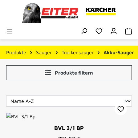
Zum Hauptinhalt springen
Du hast 0 Prod
Wa
Produkte
Sauger
Trockensauger
Akku-Sauger
Produkte filtern
BVL 3/1 BP