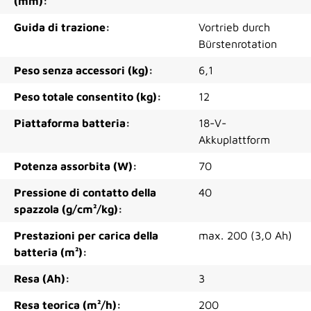
(mm):
Guida di trazione:
Vortrieb durch
Bürstenrotation
Peso senza accessori (kg):
6,1
Peso totale consentito (kg):
12
Piattaforma batteria:
18-V-
Akkuplattform
Potenza assorbita (W):
70
Pressione di contatto della
40
spazzola (g/cm²/kg):
Prestazioni per carica della
max. 200 (3,0 Ah)
batteria (m²):
Resa (Ah):
3
Resa teorica (m²/h):
200