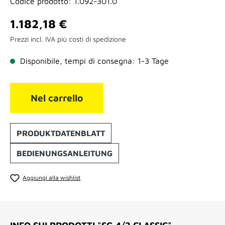
Codice prodotto:
1.092-301.0
Prezzo normale:
1.182,18 €
Prezzi incl. IVA più costi di spedizione
Disponibile, tempi di consegna: 1-3 Tage
Nel carrello
PRODUKTDATENBLATT
BEDIENUNGSANLEITUNG
Aggiungi alla wishlist