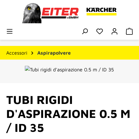
Passa al contenuto principale
Hai 0 articoli n
Il 
Accessori
Aspirapolvere
Salta la galleria di immagini
TUBI RIGIDI
D'ASPIRAZIONE 0.5 M
/ ID 35